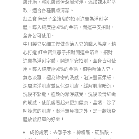
膚汙垢，將肌膚髒污深層潔淨，添加辣木籽萃
取，適合各種肌膚清潔。
紅金寶 無患子金箔皂的招財進寶為浮刻字
體，導入純度達98%的金箔，開運平安招財，
全身皆可使用。
中川製皂以細工慢做金箔入皂的職人態度，精
心打造 紅金寶無患子招財開運金箔皂，招財
進寶為浮刻字體，開運平安招財，全身皆可使
用。導入純度達98%的金箔，植物精油入皂，
氣息淡雅，極為綿密的洗感，泡沫豐富柔細，
深層潔淨肌膚並且保濕肌膚，緩解肌膚暗沉，
洗後不緊繃，極致的潔淨感受，洗後柔滑細緻
的觸感，使肌膚看起來更加健康、晶透。除了
呵護您的肌膚，潔淨無負擔之外，是一款讓身
體放鬆舒壓的好皂！
成份說明：去離子水、棕櫚酸、硬脂酸、