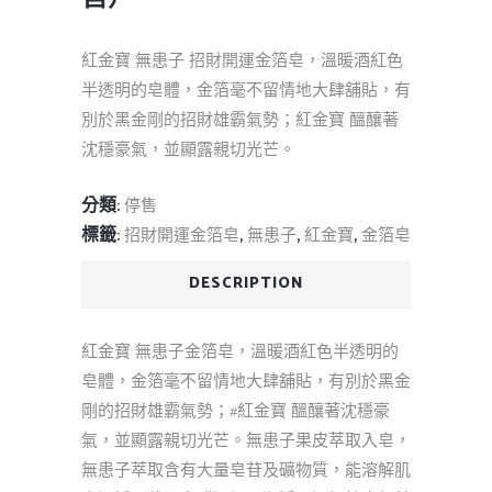
紅金寶 無患子 招財開運金箔皂，溫暖酒紅色
半透明的皂體，金箔毫不留情地大肆舖貼，有
別於黑金剛的招財雄霸氣勢；紅金寶 醞釀著
沈穩豪氣，並顯露親切光芒。
分類:
停售
標籤:
,
,
,
招財開運金箔皂
無患子
紅金寶
金箔皂
DESCRIPTION
紅金寶 無患子金箔皂，溫暖酒紅色半透明的
皂體，金箔毫不留情地大肆舖貼，有別於黑金
剛的招財雄霸氣勢；#紅金寶 醞釀著沈穩豪
氣，並顯露親切光芒。無患子果皮萃取入皂，
無患子萃取含有大量皂苷及礦物質，能溶解肌