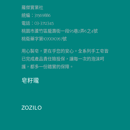
羅傑實業社
統編：31569886
電話：03-3712345
桃園市蘆竹區龍壽街一段95巷2弄6之4號
桃衛藥字第1070010767號
用心製皂，更在乎您的安心。全系列手工皂皆
已完成產品責任險投保，讓每一次的泡沫呵
護，都多一份踏實的保障。
皂籽瓏
ZOZILO