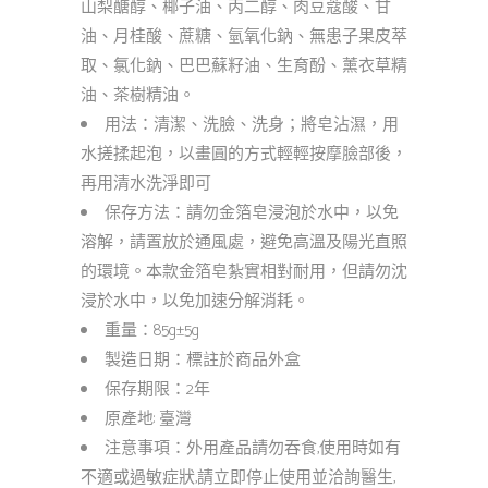
山梨醣醇、椰子油、丙二醇、肉豆蔻酸、甘
油、月桂酸、蔗糖、氫氧化鈉、無患子果皮萃
取、氯化鈉、巴巴蘇籽油、生育酚、薰衣草精
油、茶樹精油。
用法：清潔、洗臉、洗身；將皂沾濕，用
水搓揉起泡，以畫圓的方式輕輕按摩臉部後，
再用清水洗淨即可
保存方法：請勿金箔皂浸泡於水中，以免
溶解，請置放於通風處，避免高溫及陽光直照
的環境。本款金箔皂紮實相對耐用，但請勿沈
浸於水中，以免加速分解消耗。
重量：85g±5g
製造日期：標註於商品外盒
保存期限：2年
原產地: 臺灣
注意事項：外用產品請勿吞食,使用時如有
不適或過敏症狀,請立即停止使用並洽詢醫生,