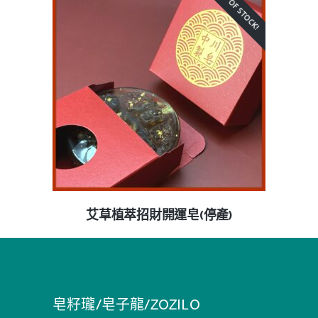
OUT OF STOCK!
艾草植萃招財開運皂(停產)
皂籽瓏/皂子龍/ZOZILO