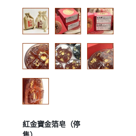
紅金寶金箔皂（停
售）