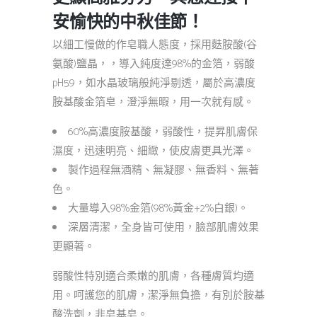
安愉快的中秋佳節！
以細工慢做的作皂職人態度，採用麩胺酸(谷
氨酸)鹽晶，，導入純度達98%的金箔，弱酸
pH5.9，如水晶玻璃般純淨剔透，屬於高濃度
胺基酸金箔皂，澄淨無暇，用一次就有感。
60%高濃度胺基酸，弱酸性，提昇肌膚保
濕度，迅速明亮、細緻，使皮膚更具光澤。
製作過程無酒精、無凝膠、無香料、無著
色。
大量導入98%金箔(98%黃金+2%白銀)。
深層清潔，全身皆可使用，臉部肌膚效果
更顯著。
弱酸性特別適合柔嫩的肌膚，各種膚質均適
用。呵護您的肌膚，潔淨無負擔，有別於胺基
酸洗劑，非皂基皂。