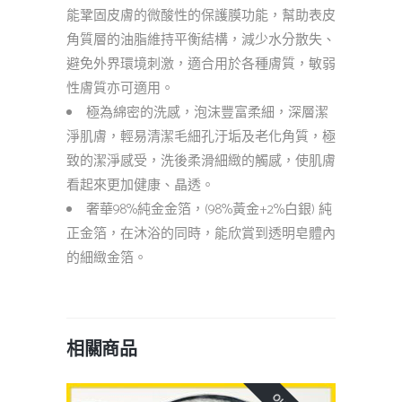
能鞏固皮膚的微酸性的保護膜功能，幫助表皮
角質層的油脂維持平衡結構，減少水分散失、
避免外界環境刺激，適合用於各種膚質，敏弱
性膚質亦可適用。
極為綿密的洗感，泡沫豐富柔細，深層潔
淨肌膚，輕易清潔毛細孔汙垢及老化角質，極
致的潔淨感受，洗後柔滑細緻的觸感，使肌膚
看起來更加健康、晶透。
奢華98%純金金箔，(98%黃金+2%白銀) 純
正金箔，在沐浴的同時，能欣賞到透明皂體內
的細緻金箔。
相關商品