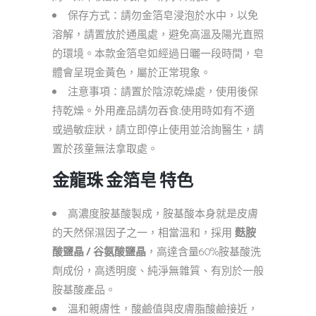
保存方式：請勿金箔皂浸泡於水中，以免
溶解，請置放於通風處，避免高溫及陽光直照
的環境。本款金箔皂如經過日曬一段時間，皂
體會呈現金黃色，屬於正常現象。
注意事項：請置於陰涼乾燥處，使用後保
持乾燥。外用產品請勿吞食,使用時如有不適
或過敏症狀，請立即停止使用並洽詢醫生，請
置於孩童無法拿取處。
金龍珠 金箔皂 特色
高濃度胺基酸製成，胺基酸本身就是皮膚
的天然保濕因子之一，相當溫和，採用
麩胺
酸鹽晶 / 谷氨酸鹽晶
，高達含量60%胺基酸洗
劑成份，高透明度、純淨無雜質、有別於一般
胺基酸產品。
溫和親膚性，酸鹼值與皮膚脂酸鹼接近，