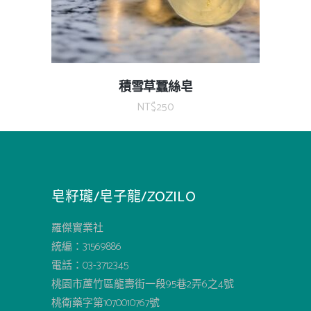
積雪草蠶絲皂
NT$
250
皂籽瓏/皂子龍/ZOZILO
羅傑實業社
統編：31569886
電話：03-3712345
桃園市蘆竹區龍壽街一段95巷2弄6之4號
桃衛藥字第1070010767號