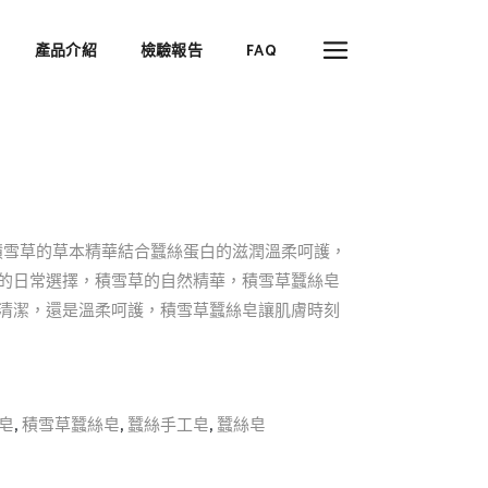
產品介紹
檢驗報告
FAQ
以積雪草的草本精華結合蠶絲蛋白的滋潤溫柔呵護，
的日常選擇，積雪草的自然精華，積雪草蠶絲皂
清潔，還是溫柔呵護，積雪草蠶絲皂讓肌膚時刻
,
,
,
皂
積雪草蠶絲皂
蠶絲手工皂
蠶絲皂