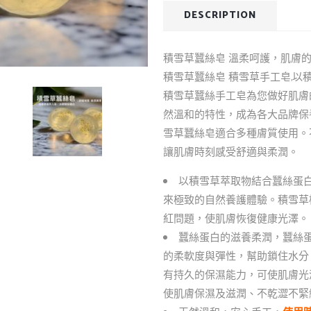
DESCRIPTION
積雪草蠶絲皂 溫柔呵護，肌膚
積雪草蠶絲皂 積雪草手工皂,
積雪草蠶絲手工皂為您做好肌膚
然溫和的特性，成為各大品牌保
雪草蠶絲皂適合多種膚質使用。
讓肌膚時刻感受舒適與柔潤。
以積雪草萃取物結合蠶絲蛋白
來極致的自然養護體驗。積雪草
紅問題，使肌膚恢復健康光澤。
蠶絲蛋白的滋養柔潤，蠶絲
的柔軟度與彈性，幫助鎖住水分
有持久的保濕能力，可使肌膚光
使肌膚保濕及滋潤、不乾澀不緊