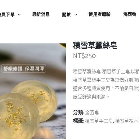
最新消息
使用者體驗
海茴香
會員下單
關於
積雪草蠶絲皂
NT$
250
積雪草蠶絲皂 積雪草手工皂,
積雪草蠶絲手工皂為您做好肌膚
適合多種膚質使用。不論是日常
感受舒適與柔潤。
分類:
金箔皂
標籤:
,
積雪草手工皂
積雪草植萃