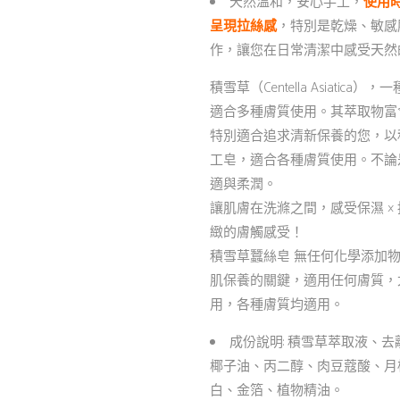
天然溫和，安心手工，
使用
呈現拉絲感
，特別是乾燥、敏感
作，讓您在日常清潔中感受天然
積雪草（Centella Asiat
適合多種膚質使用。其萃取物富
特別適合追求清新保養的您，以
工皂，適合各種膚質使用。不論
適與柔潤。
讓肌膚在洗滌之間，感受保濕 × 
緻的膚觸感受！
積雪草蠶絲皂 無任何化學添加
肌保養的關鍵，適用任何膚質，
用，各種膚質均適用。
成份說明: 積雪草萃取液、
椰子油、丙二醇、肉豆蔻酸、月
白、金箔、植物精油。