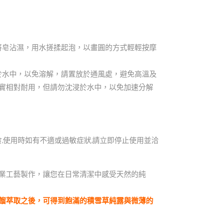
將皂沾濕，用水搓揉起泡，以畫圓的方式輕輕按摩
於水中，以免溶解，請置放於通風處，避免高溫及
實相對耐用，但請勿沈浸於水中，以免加速分解
,使用時如有不適或過敏症狀,請立即停止使用並洽
業工藝製作，讓您在日常清潔中感受天然的純
餾萃取之後，可得到飽滿的積雪草純露與微薄的