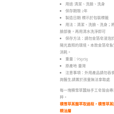
用途: 清潔、洗臉、洗身
保存期限: 2年
製造日期: 標示於包裝標籤
用法：清潔、洗臉、洗身；
臉部後，再用清水洗淨即可
保存方法：請勿金箔皂浸泡
陽光直照的環境。本款金箔皂紮
消耗。
重量：95g±5g
原產地: 臺灣
注意事項：外用產品請勿吞食
詢醫生,請置於孩童無法拿取處.
每一塊積雪草蠶絲手工皂皆由專
粹。
積雪草蒸餾萃取過程，積雪草蒸
精油層