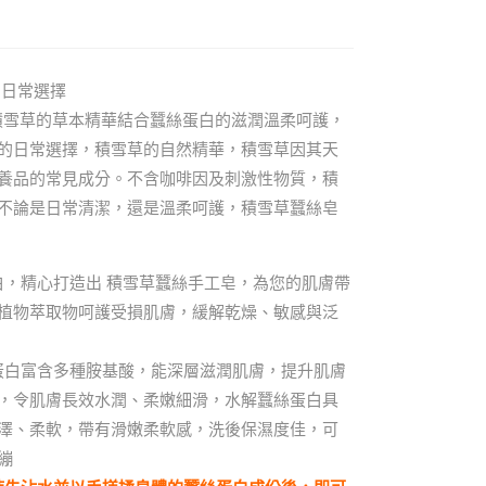
的日常選擇
以積雪草的草本精華結合蠶絲蛋白的滋潤溫柔呵護，
的日常選擇，積雪草的自然精華，積雪草因其天
養品的常見成分。不含咖啡因及刺激性物質，積
不論是日常清潔，還是溫柔呵護，積雪草蠶絲皂
，精心打造出 積雪草蠶絲手工皂，為您的肌膚帶
植物萃取物呵護受損肌膚，緩解乾燥、敏感與泛
蛋白富含多種胺基酸，能深層滋潤肌膚，提升肌膚
，令肌膚長效水潤、柔嫩細滑，水解蠶絲蛋白具
澤、柔軟，帶有滑嫩柔軟感，洗後保濕度佳，可
繃