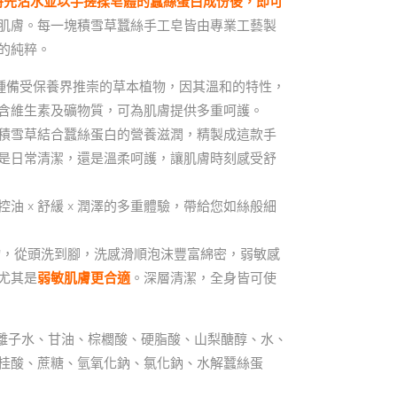
時先沾水並以手搓揉皂體的蠶絲蛋白成份後，即可
肌膚。每一塊積雪草蠶絲手工皂皆由專業工藝製
的純粹。
ica），一種備受保養界推崇的草本植物，因其溫和的特性，
含維生素及礦物質，可為肌膚提供多重呵護。
積雪草結合蠶絲蛋白的營養滋潤，精製成這款手
是日常清潔，還是溫柔呵護，讓肌膚時刻感受舒
控油 × 舒緩 × 潤澤的多重體驗，帶給您如絲般細
物，從頭洗到腳，洗感滑順泡沫豐富綿密，弱敏感
尤其是
弱敏肌膚更合適
。深層清潔，全身皆可使
去離子水、甘油、棕櫚酸、硬脂酸、山梨醣醇、水、
桂酸、蔗糖、氫氧化鈉、氯化鈉、水解蠶絲蛋