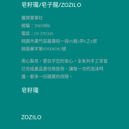
皂籽瓏/皂子龍/ZOZILO
羅傑實業社
統編：31569886
電話：03-3712345
桃園市蘆竹區龍壽街一段95巷2弄6之4號
桃衛藥字第1070010767號
用心製皂，更在乎您的安心。全系列手工皂皆
已完成產品責任險投保，讓每一次的泡沫呵
護，都多一份踏實的保障。
皂籽瓏
ZOZILO