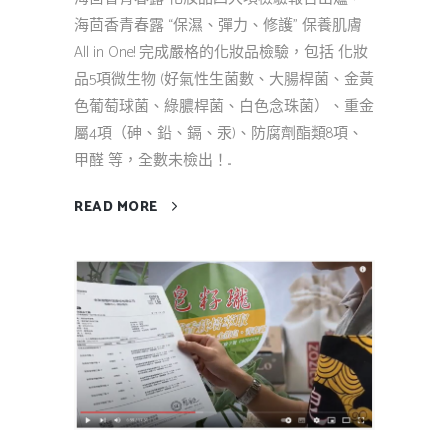
海茴香青春露 “保濕、彈力、修護” 保養肌膚
All in One! 完成嚴格的化妝品檢驗，包括 化妝
品5項微生物 (好氣性生菌數、大腸桿菌、金黃
色葡萄球菌、綠膿桿菌、白色念珠菌）、重金
屬4項（砷、鉛、鎘、汞)、防腐劑酯類8項、
甲醛 等，全數未檢出！...
READ MORE