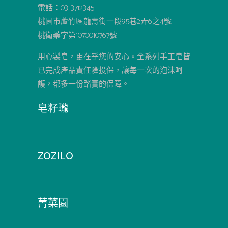
電話：03-3712345
桃園市蘆竹區龍壽街一段95巷2弄6之4號
桃衛藥字第1070010767號
用心製皂，更在乎您的安心。全系列手工皂皆
已完成產品責任險投保，讓每一次的泡沫呵
護，都多一份踏實的保障。
皂籽瓏
ZOZILO
菁菜園