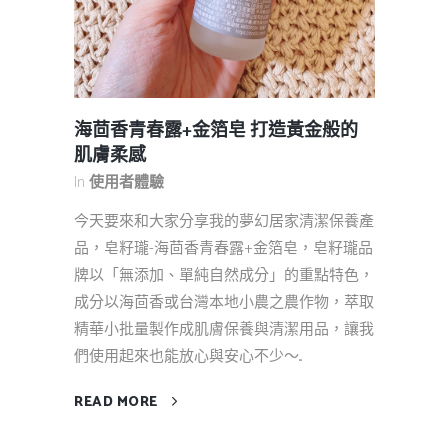
海茴香青春露+金箔皂 打造黃金般的
肌膚柔感
In
使用者體驗
今天要來和大家分享我的夢幻居家清潔保養產
品，皂籽瓏-海茴香青春露+金箔皂，皂籽瓏品
牌以「無添加、單純自然成分」的重點特色，
成分以海茴香或台灣本地小農之農作物，萃取
精華小批量製作成肌膚保養與清潔用品，讓我
們使用起來也能放心與安心不少～...
READ MORE