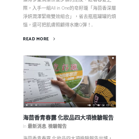
際，入手一組All in One的皂籽瓏「海茴香深層
淨妍潤澤緊緻雙效組合」，省去瓶瓶罐罐的煩
惱，還可把肌膚照顧得水嫩Q彈！...
READ MORE
海茴香青春露 化妝品四大項檢驗報告
In
最新消息
,
檢驗報告
海茴香青春露 化妝品四大項檢驗報告出爐，