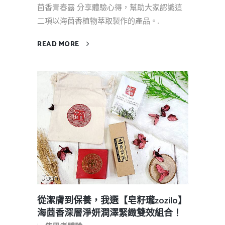
茴香青春露 分享體驗心得，幫助大家認識這
二項以海茴香植物萃取製作的產品。...
READ MORE
從潔膚到保養，我選【皂籽瓏zozilo】
海茴香深層淨妍潤澤緊緻雙效組合！