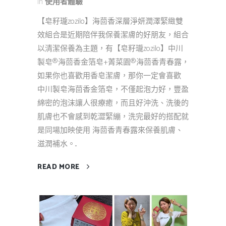
In
使用者體驗
【皂籽瓏zozilo】海茴香深層淨妍潤澤緊緻雙
效組合是近期陪伴我保養潔膚的好朋友，組合
以清潔保養為主題，有【皂籽瓏zozilo】中川
製皂®海茴香金箔皂+菁菜園®海茴香青春露，
如果你也喜歡用香皂潔膚，那你一定會喜歡
中川製皂海茴香金箔皂，不僅起泡力好，豐盈
綿密的泡沫讓人很療癒，而且好沖洗、洗後的
肌膚也不會感到乾澀緊繃，洗完最好的搭配就
是同場加映使用 海茴香青春露來保養肌膚、
滋潤補水。...
READ MORE