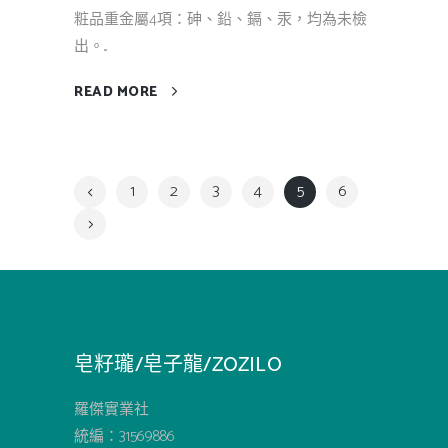
粧品重金屬4項：砷、鉛、鎘、汞，均為未檢
出。...
READ MORE
1
2
3
4
5
6
皂籽瓏/皂子龍/ZOZILO
羅傑實業社
統編：31569886