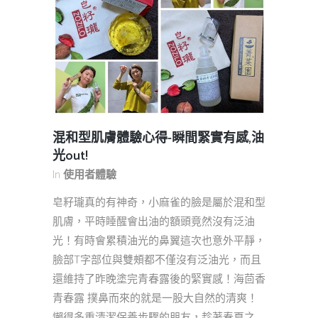
混和型肌膚體驗心得-瞬間緊實有感,油
光out!
In
使用者體驗
皂籽瓏真的有神奇，小麻雀的臉是屬於混和型
肌膚，平時睡醒會出油的額頭竟然沒有泛油
光！有時會累積油光的鼻翼這次也意外平靜，
臉部T字部位與雙頰都不僅沒有泛油光，而且
還維持了昨晚塗完青春露後的緊實感！海茴香
青春露 撲鼻而來的就是一股大自然的清爽！
懶得多重清潔保養步驟的朋友，趁著春夏之