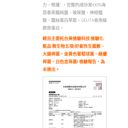
力、修護” ，完整的成份是100%海
茴香蒸餾純露、玻尿酸、神經醯
胺、蠶絲蛋白萃取、GELITA食用級
膠原蛋白。
經自主委託台美檢驗科技 檢驗化
粧品 微生物五項(好氣性生菌數、
大腸桿菌、金黃色葡萄球菌、綠膿
桿菌、白色念珠菌) 檢驗報告，為
未檢出。