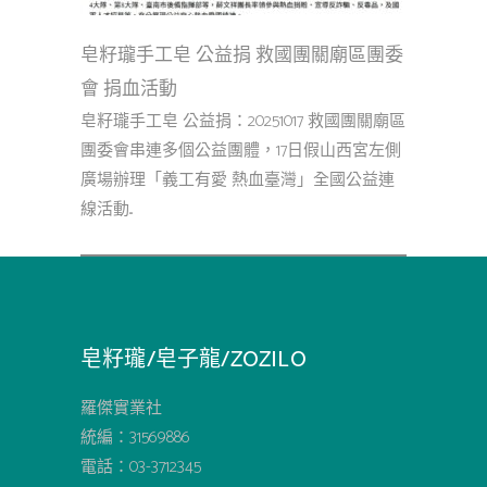
皂籽瓏手工皂 公益捐 救國團關廟區團委
會 捐血活動
皂籽瓏手工皂 公益捐：20251017 救國團關廟區
團委會串連多個公益團體，17日假山西宮左側
廣場辦理「義工有愛 熱血臺灣」全國公益連
線活動...
皂籽瓏/皂子龍/ZOZILO
羅傑實業社
統編：31569886
電話：03-3712345