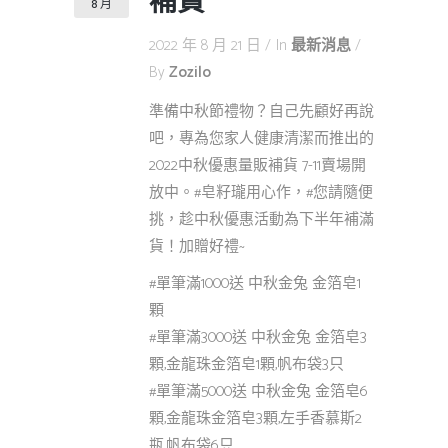
補貨
8 月
2022 年 8 月 21 日
In
最新消息
By
Zozilo
準備中秋節禮物？自己先顧好再說
吧，專為您家人健康清潔而推出的
2022中秋優惠量販補貨 7-11賣場開
放中。#皂籽瓏用心作，#您請隨便
挑，趁中秋優惠活動為下半年補滿
貨！加贈好禮~
#單筆滿1000送 中秋金兔 金箔皂1
顆
#單筆滿3000送 中秋金兔 金箔皂3
顆,金龍珠金箔皂1顆,帆布袋3只
#單筆滿5000送 中秋金兔 金箔皂6
顆,金龍珠金箔皂3顆,左手香慕斯2
瓶,帆布袋6只