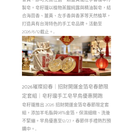
製皂。皂籽瓏以植物蒸餾純露與精油製皂，結
合海茴香、薑黃、左手香與香茅等天然植萃，
打造具有台灣特色的手工皂品牌。活動至
2026/6/12截止。...
2026璀璨迎春｜招財開運金箔皂春節限
定套組｜皂籽瓏手工皂早鳥優惠開跑
皂籽瓏推出 2026 招財開運金箔皂春節限定套
組，添加羊毛脂與98%金箔，保濕細緻、洗後
不緊繃。早鳥優惠至12/27，春節伴手禮熱烈預
購中。...