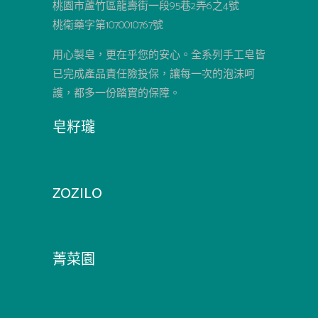
桃園市蘆竹區龍壽街一段95巷2弄6之4號
桃衛藥字第1070010767號
用心製皂，更在乎您的安心。全系列手工皂皆
已完成產品責任險投保，讓每一次的泡沫呵
護，都多一份踏實的保障。
皂籽瓏
ZOZILO
菁菜園