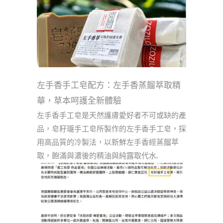
左手香手工皂配方：左手香蒸餾萃取精
華，草本呵護全新體驗
左手香手工皂是天然護膚愛好者不可或缺的產
品，皂籽瓏手工皂所製作的左手香手工皂，採
用高品質的冷製法，以新鮮左手香經蒸餾萃
取，飽滿與濃後的精油與純露取代水...