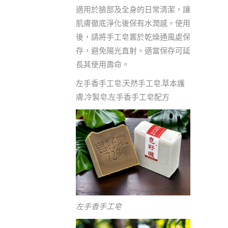
適用於臉部及全身的日常清潔，讓
肌膚徹底淨化後保有水潤感。使用
後，請將手工皂置於乾燥通風處保
存，避免陽光直射。適當保存可延
長其使用壽命。
左手香手工皂,天然手工皂,草本護
膚,冷製皂,左手香手工皂配方
左手香手工皂