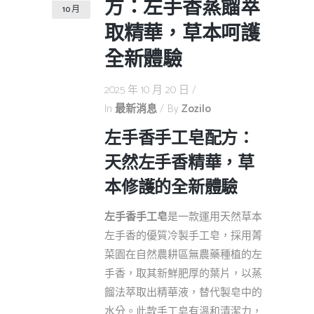
方：左手香蒸餾萃
10 月
取精華，草本呵護
全新體驗
2025 年 10 月 20 日
In
最新消息
By
Zozilo
左手香手工皂配方：
天然左手香精華，草
本修護的全新體驗
左手香手工皂
是一款運用天然草本
左手香的優質冷製手工皂，採用菁
菜園在自然農耕區無農藥種植的左
手香，取其新鮮肥厚的葉片，以蒸
餾法萃取出精華液，替代製皂中的
水分。此款手工皂有溫和清潔力，