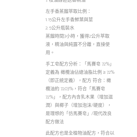
7. 桉油醇迷迭香精油
左手香蒸餾萃取比例：
1. 15公升左手香鮮葉與莖
2. 5公升瓶裝水
蒸餾時間3小時，獲得2公升萃取
液，精油與純露不分離，直接使
用。
手工皂配方分析：「馬賽皂 72%」
定義為 橄欖油佔總油脂比例 ≥ 72%
（即正統定義），配方 符合：橄
欖油約 72.03%，符合「馬賽皂
72%」，配方內含乳木果（增加滋
潤）與椰子（增加泡沫/硬度），
是理想的「仿馬賽皂」/現代改良
配方做法
此配方也是全植物油配方，符合以