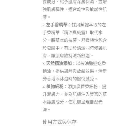
養成分，給予肌膚深層保濕，並增
強肌膚彈性，適合乾性及敏感性肌
膚。
左手香精華
：採用蒸餾萃取的左
手香精華（精油與純露）取代水
分，將草本的抗菌、舒緩特性包含
於皂體中，有助於清潔同時修護肌
膚，讓肌膚維持清新舒適。
天然精油添加
：以桉油醇迷迭香
精油，提供鎮靜與放鬆效果，清新
芳香增添沐浴時的愉悅感受。
植物細粉
：添加廣藿香細粉，提
升潔膚力，並為肌膚注入豐富的草
本護膚成分，使肌膚呈現自然光
澤。
使用方式與保存