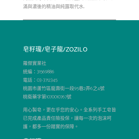
滿與濃後的精油與純露取代水...
皂籽瓏/皂子龍/ZOZILO
羅傑實業社
統編：31569886
電話：03-3712345
桃園市蘆竹區龍壽街一段95巷2弄6之4號
桃衛藥字第1070010767號
用心製皂，更在乎您的安心。全系列手工皂皆
已完成產品責任險投保，讓每一次的泡沫呵
護，都多一份踏實的保障。