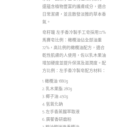
還蘊含植物豐富的護膚成分，適合
日常潔膚，並且散發淡雅的草本香
氣。
皂籽瓏 左手香冷製手工皂採用72%
馬賽皂比例：橄欖油佔全部油重
72%，高比例的橄欖油配方，適合
乾性肌膚的人使用，佐以乳木果油
增加硬度並提升保濕及滋潤度。配
方比例：左手香冷製皂配方材料：
1. 橄欖油 1880g
2. 乳木果脂 280g
3. 椰子油 450g
4. 氫氧化鈉
5. 左手香蒸餾萃取液
6. 廣蒮香研磨粉