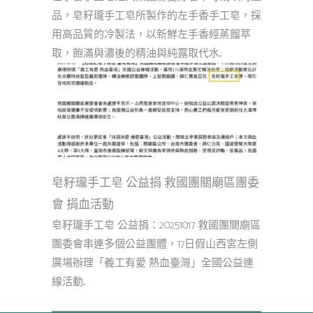
品，皂籽瓏手工皂所製作的左手香手工皂，採
用高品質的冷製法，以新鮮左手香經蒸餾萃
取，飽滿與濃後的精油與純露取代水...
皂籽瓏手工皂 公益捐 救國團關廟區團委
會 捐血活動
皂籽瓏手工皂 公益捐：20251017 救國團關廟區
團委會串連多個公益團體，17日假山西宮左側
廣場辦理「義工有愛 熱血臺灣」全國公益連
線活動...