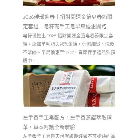
2026璀璨迎春｜招財開運金箔皂春節限
定套組｜皂籽瓏手工皂早鳥優惠開跑
皂籽瓏推出 2026 招財開運金箔皂春節限定套
組，添加羊毛脂與98%金箔，保濕細緻、洗後
不緊繃。早鳥優惠至12/27，春節伴手禮熱烈預
購中。...
左手香手工皂配方：左手香蒸餾萃取精
華，草本呵護全新體驗
左手香手工皂是天然護膚愛好者不可或缺的產