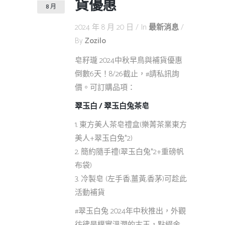
貨優惠
8 月
2024 年 8 月 20 日
In
最新消息
By
Zozilo
皂籽瓏 2024中秋早鳥與補貨優惠
倒數6天！8/26截止，#請私訊詢
價。可訂購品項：
翠玉白 / 翠玉白兔茶皂
1. 東方美人茶皂禮盒(樂菁茶業東方
美人+翠玉白兔*2)
2. 簡約隨手禮(翠玉白兔*2+重磅帆
布袋)
3. 冷製皂 (左手香,薑黃,香茅)可趁此
活動補貨
#翠玉白兔 2024年中秋推出，外觀
彷彿是樸實溫潤的古玉，點綴金