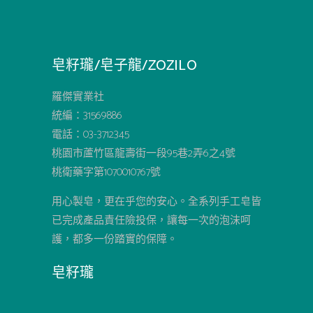
皂籽瓏/皂子龍/ZOZILO
羅傑實業社
統編：31569886
電話：03-3712345
桃園市蘆竹區龍壽街一段95巷2弄6之4號
桃衛藥字第1070010767號
用心製皂，更在乎您的安心。全系列手工皂皆
已完成產品責任險投保，讓每一次的泡沫呵
護，都多一份踏實的保障。
皂籽瓏