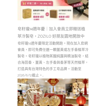
皂籽瓏14週年慶｜加入會員立即贈送植
萃冷製皂，ZOZILO 好朋友園地開放中
皂籽瓏14週年慶限定活動開跑。現在加入官網
會員，即可免費任選一顆薑黃或左手香植萃冷
製皂。皂籽瓏以植物蒸餾純露與精油製皂，結
合海茴香、薑黃、左手香與香茅等天然植萃，
打造具有台灣特色的手工皂品牌。活動至
2026/6/12截止。...