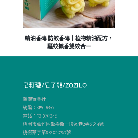
精油香磚 防蚊香磚｜植物精油配方，
驅蚊擴香雙效合一
皂籽瓏/皂子龍/ZOZILO
羅傑實業社
統編：31569886
電話：03-3712345
桃園市蘆竹區龍壽街一段95巷2弄6之4號
桃衛藥字第1070010767號