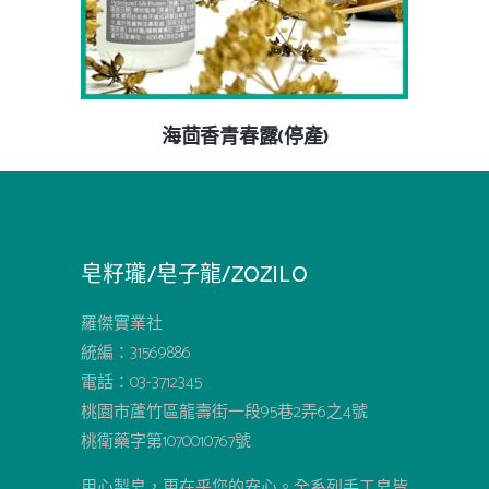
海茴香青春露(停產)
皂籽瓏/皂子龍/ZOZILO
羅傑實業社
統編：31569886
電話：03-3712345
桃園市蘆竹區龍壽街一段95巷2弄6之4號
桃衛藥字第1070010767號
用心製皂，更在乎您的安心。全系列手工皂皆