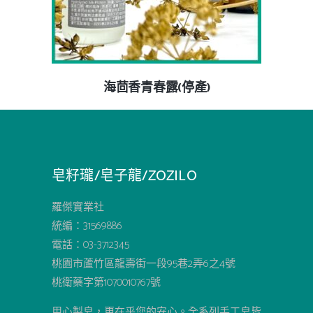
海茴香青春露(停產)
皂籽瓏/皂子龍/ZOZILO
羅傑實業社
統編：31569886
電話：03-3712345
桃園市蘆竹區龍壽街一段95巷2弄6之4號
桃衛藥字第1070010767號
用心製皂，更在乎您的安心。全系列手工皂皆