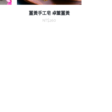
薑黃手工皂 卓董薑黃
NT$
260