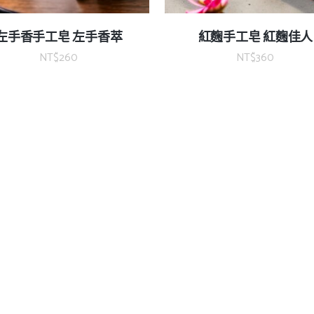
左手香手工皂 左手香萃
紅麴手工皂 紅麴佳人
NT$
260
NT$
360