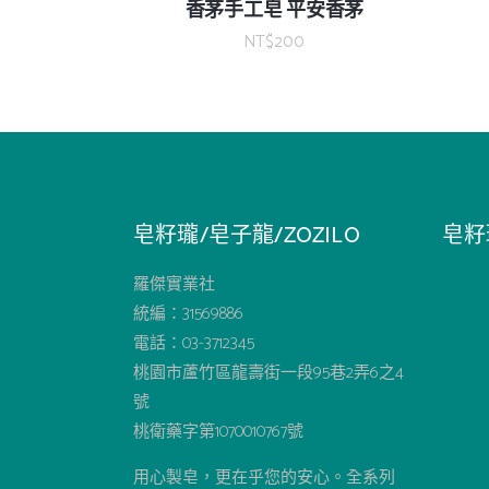
香茅手工皂 平安香茅
NT$
200
皂籽瓏/皂子龍/ZOZILO
皂籽
羅傑實業社
統編：31569886
電話：03-3712345
桃園市蘆竹區龍壽街一段95巷2弄6之4
號
桃衛藥字第1070010767號
用心製皂，更在乎您的安心。全系列