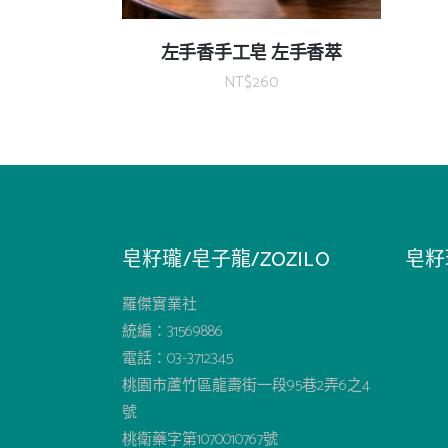
左手香手工皂 左手香萃
NT$
260
皂籽瓏/皂子龍/ZOZILO
皂籽
羅傑實業社
統編：31569886
電話：03-3712345
桃園市蘆竹區龍壽街一段95巷2弄6之4
號
桃衛藥字第1070010767號