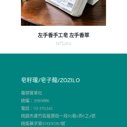
左手香手工皂 左手香萃
NT$
260
皂籽瓏/皂子龍/ZOZILO
羅傑實業社
統編：31569886
電話：03-3712345
桃園市蘆竹區龍壽街一段95巷2弄6之4號
桃衛藥字第1070010767號