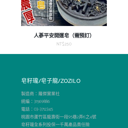
人蔘平安開運皂（需預訂）
NT$
250
皂籽瓏/皂子龍/ZOZILO
製造商：羅傑實業社
統編：31569886
電話：03-3712345
桃園市蘆竹區龍壽街一段95巷2弄6之4號
皂籽瓏全系列投保一千萬產品責任險