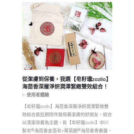
從潔膚到保養，我選【皂籽瓏zozilo】
海茴香深層淨妍潤澤緊緻雙效組合！
In
使用者體驗
【皂籽瓏zozilo】海茴香深層淨妍潤澤緊緻雙
效組合是近期陪伴我保養潔膚的好朋友，組合
以清潔保養為主題，有【皂籽瓏zozilo】中川
製皂®海茴香金箔皂+菁菜園®海茴香青春露，