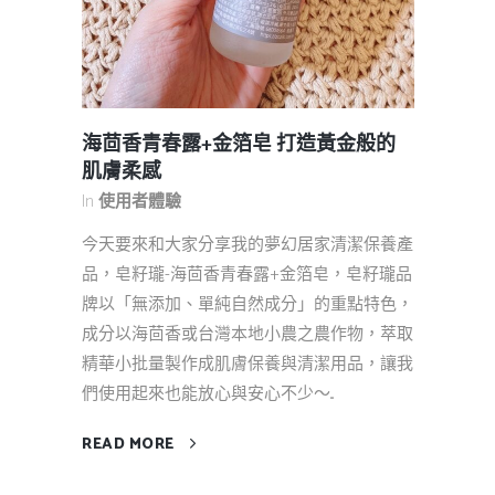
海茴香青春露+金箔皂 打造黃金般的
肌膚柔感
In
使用者體驗
今天要來和大家分享我的夢幻居家清潔保養產
品，皂籽瓏-海茴香青春露+金箔皂，皂籽瓏品
牌以「無添加、單純自然成分」的重點特色，
成分以海茴香或台灣本地小農之農作物，萃取
精華小批量製作成肌膚保養與清潔用品，讓我
們使用起來也能放心與安心不少～...
READ MORE