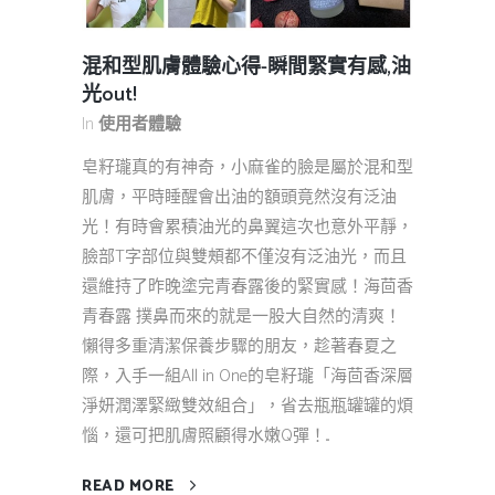
混和型肌膚體驗心得-瞬間緊實有感,油
光out!
In
使用者體驗
皂籽瓏真的有神奇，小麻雀的臉是屬於混和型
肌膚，平時睡醒會出油的額頭竟然沒有泛油
光！有時會累積油光的鼻翼這次也意外平靜，
臉部T字部位與雙頰都不僅沒有泛油光，而且
還維持了昨晚塗完青春露後的緊實感！海茴香
青春露 撲鼻而來的就是一股大自然的清爽！
懶得多重清潔保養步驟的朋友，趁著春夏之
際，入手一組All in One的皂籽瓏「海茴香深層
淨妍潤澤緊緻雙效組合」，省去瓶瓶罐罐的煩
惱，還可把肌膚照顧得水嫩Q彈！...
READ MORE