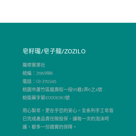
皂籽瓏/皂子龍/ZOZILO
羅傑實業社
統編：31569886
電話：03-3712345
桃園市蘆竹區龍壽街一段95巷2弄6之4號
桃衛藥字第1070010767號
用心製皂，更在乎您的安心。全系列手工皂皆
已完成產品責任險投保，讓每一次的泡沫呵
護，都多一份踏實的保障。