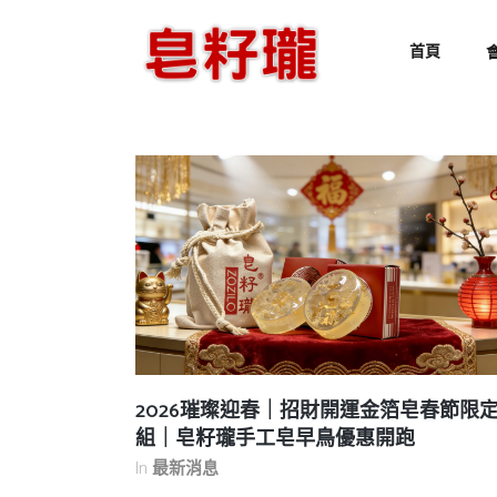
首頁
2026璀璨迎春｜招財開運金箔皂春節限
組｜皂籽瓏手工皂早鳥優惠開跑
In
最新消息