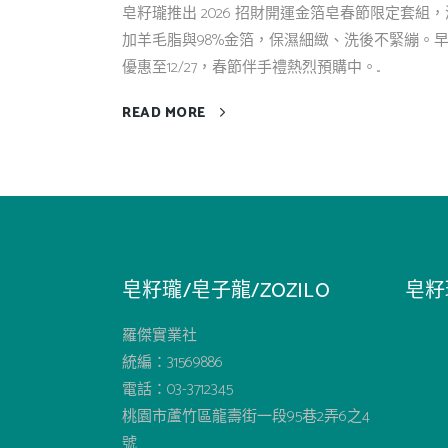
皂籽瓏推出 2026 招財開運金箔皂春節限定套組，
加羊毛脂與98%金箔，保濕細緻、洗後不緊繃。
優惠至12/27，春節伴手禮熱烈預購中。...
READ MORE
皂籽瓏/皂子龍/ZOZILO
皂籽
羅傑實業社
統編：31569886
電話：03-3712345
桃園市蘆竹區龍壽街一段95巷2弄6之4
號