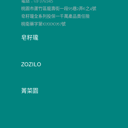
電話：03-3712345
桃園市蘆竹區龍壽街一段95巷2弄6之4號
皂籽瓏全系列投保一千萬產品責任險
桃衛藥字第1070010767號
皂籽瓏
ZOZILO
菁菜園