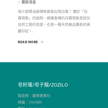
In
最新消息
為什麼精油香磚表面會出現白霧？ 關於「白
霧現象」的說明，蜂蠟香磚的白霧現象是這份
自然工藝的見證，也是一種天然產品獨有的美
麗印記。...
READ MORE
皂籽瓏/皂子龍/ZOZILO
製造商：羅傑實業社
統編：31569886