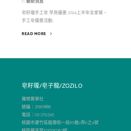
In
最新消息
皂籽瓏手工皂 早鳥優惠 2024上半年全家餐，
手工皂優惠活動...
READ MORE
皂籽瓏/皂子龍/ZOZILO
羅傑實業社
統編：31569886
電話：03-3712345
桃園市蘆竹區龍壽街一段95巷2弄6之4號
桃衛藥字第1070010767號