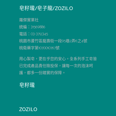
皂籽瓏/皂子龍/ZOZILO
羅傑實業社
統編：31569886
電話：03-3712345
桃園市蘆竹區龍壽街一段95巷2弄6之4號
桃衛藥字第1070010767號
用心製皂，更在乎您的安心。全系列手工皂皆
已完成產品責任險投保，讓每一次的泡沫呵
護，都多一份踏實的保障。
皂籽瓏
ZOZILO