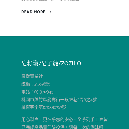
READ MORE
皂籽瓏/皂子龍/ZOZILO
羅傑實業社
統編：31569886
電話：03-3712345
桃園市蘆竹區龍壽街一段95巷2弄6之4號
桃衛藥字第1070010767號
用心製皂，更在乎您的安心。全系列手工皂皆
已完成產品責任險投保，讓每一次的泡沫呵