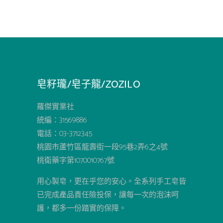
皂籽瓏/皂子龍/ZOZILO
羅傑實業社
統編：31569886
電話：03-3712345
桃園市蘆竹區龍壽街一段95巷2弄6之4號
桃衛藥字第1070010767號
用心製皂，更在乎您的安心。全系列手工皂皆
已完成產品責任險投保，讓每一次的泡沫呵
護，都多一份踏實的保障。