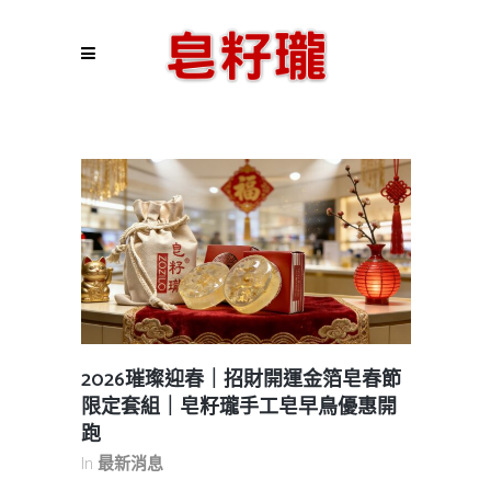
2026璀璨迎春｜招財開運金箔皂春節
限定套組｜皂籽瓏手工皂早鳥優惠開
跑
In
最新消息