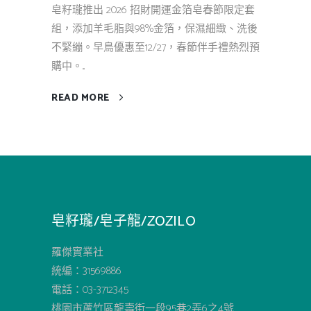
皂籽瓏推出 2026 招財開運金箔皂春節限定套
組，添加羊毛脂與98%金箔，保濕細緻、洗後
不緊繃。早鳥優惠至12/27，春節伴手禮熱烈預
購中。...
READ MORE
皂籽瓏/皂子龍/ZOZILO
羅傑實業社
統編：31569886
電話：03-3712345
桃園市蘆竹區龍壽街一段95巷2弄6之4號