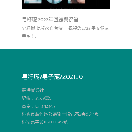
皂籽瓏 2022年回顧與祝福
皂籽瓏 此貨來自台灣！ 祝福您2023 平安健康
幸福！...
皂籽瓏/皂子龍/ZOZILO
羅傑實業社
統編：31569886
電話：03-3712345
桃園市蘆竹區龍壽街一段95巷2弄6之4號
桃衛藥字第1070010767號