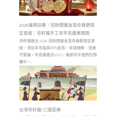
2026璀璨迎春｜招財開運金箔皂春節限
定套組｜皂籽瓏手工皂早鳥優惠開跑
皂籽瓏推出 2026 招財開運金箔皂春節限定套
組，添加羊毛脂與98%金箔，保濕細緻、洗後
不緊繃。早鳥優惠至12/27，春節伴手禮熱烈預
購中。...
台灣皂籽瓏/三國歪傳