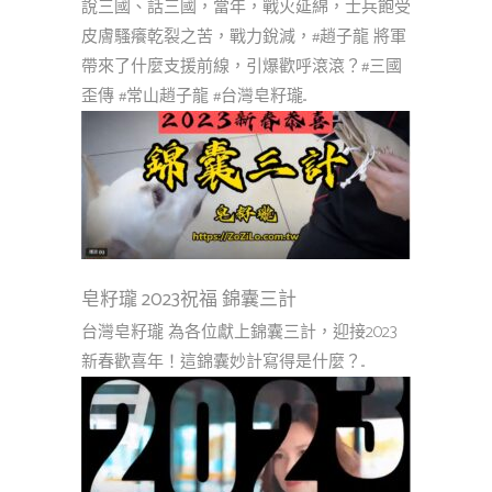
說三國、話三國，當年，戰火延綿，士兵飽受
皮膚騷癢乾裂之苦，戰力銳減，#趙子龍 將軍
帶來了什麼支援前線，引爆歡呼滾滾？#三國
歪傳 #常山趙子龍 #台灣皂籽瓏...
皂籽瓏 2023祝福 錦囊三計
台灣皂籽瓏 為各位獻上錦囊三計，迎接2023
新春歡喜年！這錦囊妙計寫得是什麼？...