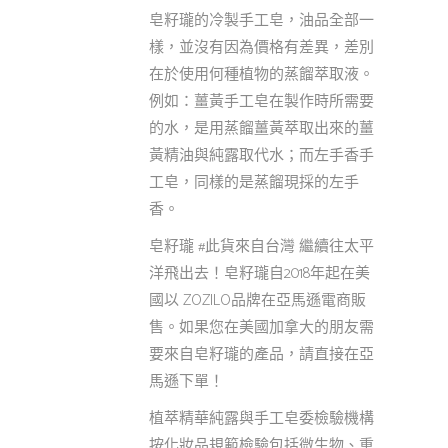
皂籽瓏的冷製手工皂，油品全部一
樣，並沒有因為價格有差異，差別
在於使用何種植物的蒸餾萃取液。
例如：薑黃手工皂在製作時所需要
的水，是用蒸餾薑黃萃取出來的薑
黃精油與純露取代水；而左手香手
工皂，同樣的是蒸餾現採的左手
香。
皂籽瓏 #此貨來自台灣 繼續往太平
洋飛出去！皂籽瓏自2018年起在美
國以 ZOZILO品牌在亞馬遜電商販
售。如果您在美國加拿大的朋友需
要來自皂籽瓏的產品，請直接在亞
馬遜下單！
植萃精華純露與手工皂委檢驗機構
按化妝品規範檢驗包括微生物、重