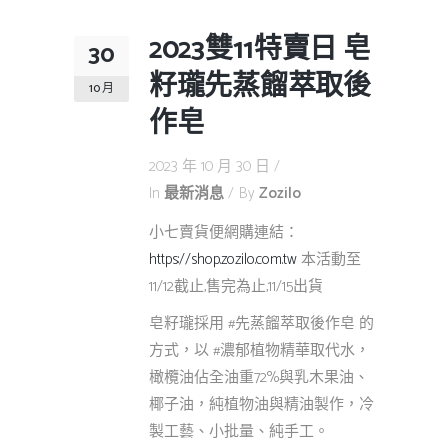
2023雙11特賣日 皂
30
籽瓏先蒸餾萃取後
10 月
作皂
2023 年 10 月 30 日
In
最新消息
By
Zozilo
小七賣貨便網購連結：
https://shop.zozilo.com.tw
本活動至
11/12截止,售完為止,11/15出貨
皂籽瓏採用 #先蒸餾萃取後作皂 的
方式，以 #濃郁植物精華取代水，
橄欖油佔全油重72%與乳木果油、
椰子油，純植物油與精油製作，冷
製工藝、小批量、純手工。