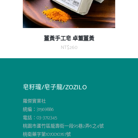
薑黃手工皂 卓董薑黃
NT$
260
皂籽瓏/皂子龍/ZOZILO
羅傑實業社
統編：31569886
電話：03-3712345
桃園市蘆竹區龍壽街一段95巷2弄6之4號
桃衛藥字第1070010767號