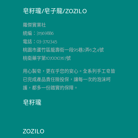
皂籽瓏/皂子龍/ZOZILO
羅傑實業社
統編：31569886
電話：03-3712345
桃園市蘆竹區龍壽街一段95巷2弄6之4號
桃衛藥字第1070010767號
用心製皂，更在乎您的安心。全系列手工皂皆
已完成產品責任險投保，讓每一次的泡沫呵
護，都多一份踏實的保障。
皂籽瓏
ZOZILO